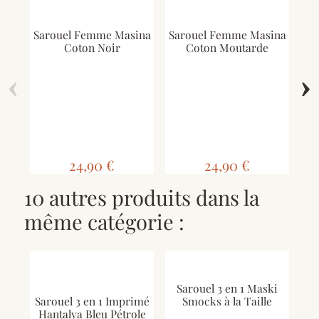
Sarouel Femme Masina
Sarouel Femme Masina
Coton Noir
Coton Moutarde
‹
›
Sa
24,90 €
24,90 €
10 autres produits dans la
même catégorie :
Sarouel 3 en 1 Maski
Sarouel 3 en 1 Imprimé
Smocks à la Taille
Hantalya Bleu Pétrole