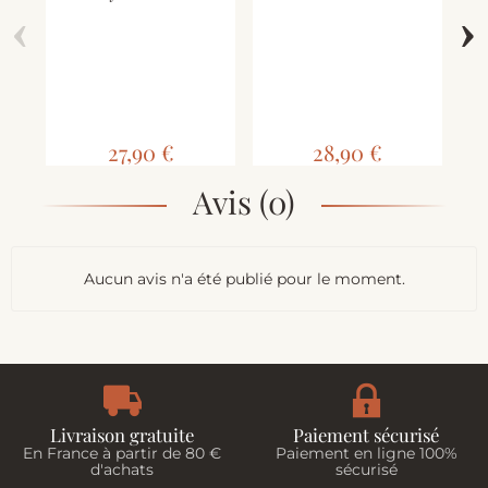
‹
›
Sar
27,90 €
28,90 €
Avis (0)
Aucun avis n'a été publié pour le moment.
Livraison gratuite
Paiement sécurisé
En France à partir de 80 €
Paiement en ligne 100%
d'achats
sécurisé