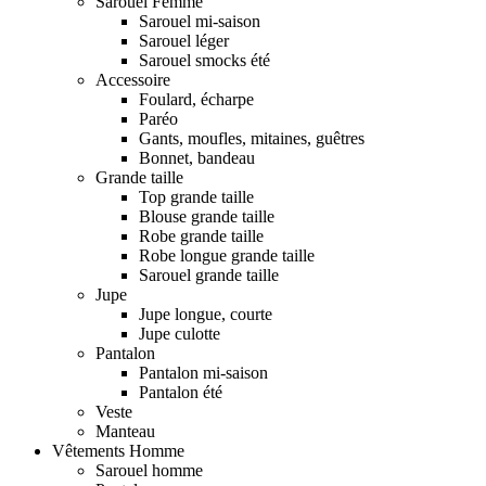
Sarouel Femme
Sarouel mi-saison
Sarouel léger
Sarouel smocks été
Accessoire
Foulard, écharpe
Paréo
Gants, moufles, mitaines, guêtres
Bonnet, bandeau
Grande taille
Top grande taille
Blouse grande taille
Robe grande taille
Robe longue grande taille
Sarouel grande taille
Jupe
Jupe longue, courte
Jupe culotte
Pantalon
Pantalon mi-saison
Pantalon été
Veste
Manteau
Vêtements Homme
Sarouel homme