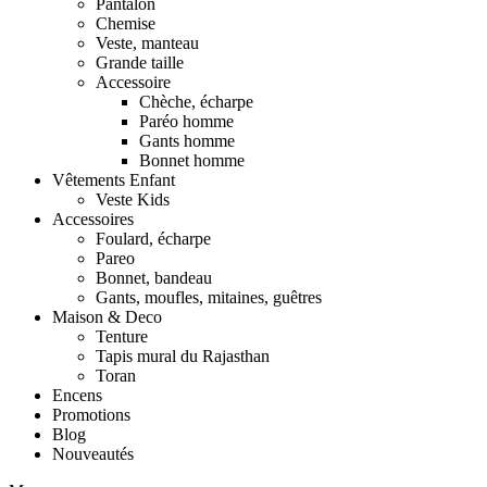
Pantalon
Chemise
Veste, manteau
Grande taille
Accessoire
Chèche, écharpe
Paréo homme
Gants homme
Bonnet homme
Vêtements Enfant
Veste Kids
Accessoires
Foulard, écharpe
Pareo
Bonnet, bandeau
Gants, moufles, mitaines, guêtres
Maison & Deco
Tenture
Tapis mural du Rajasthan
Toran
Encens
Promotions
Blog
Nouveautés