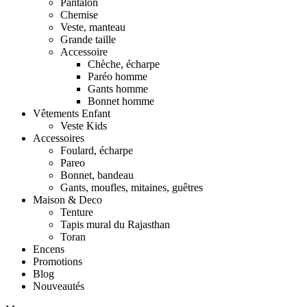
Pantalon
Chemise
Veste, manteau
Grande taille
Accessoire
Chèche, écharpe
Paréo homme
Gants homme
Bonnet homme
Vêtements Enfant
Veste Kids
Accessoires
Foulard, écharpe
Pareo
Bonnet, bandeau
Gants, moufles, mitaines, guêtres
Maison & Deco
Tenture
Tapis mural du Rajasthan
Toran
Encens
Promotions
Blog
Nouveautés