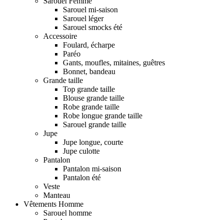
Sarouel Femme
Sarouel mi-saison
Sarouel léger
Sarouel smocks été
Accessoire
Foulard, écharpe
Paréo
Gants, moufles, mitaines, guêtres
Bonnet, bandeau
Grande taille
Top grande taille
Blouse grande taille
Robe grande taille
Robe longue grande taille
Sarouel grande taille
Jupe
Jupe longue, courte
Jupe culotte
Pantalon
Pantalon mi-saison
Pantalon été
Veste
Manteau
Vêtements Homme
Sarouel homme