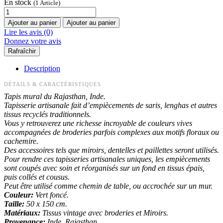
En stock
(1 Article)
Ajouter au panier
Ajouter au panier
Lire les avis (0)
Donnez votre avis
Description
DÉTAILS & CARACTÉRISTIQUES
Tapis mural du Rajasthan, Inde.
Tapisserie artisanale fait d’empiècements de saris, lenghas et autres
tissus recyclés traditionnels.
Vous y retrouverez une richesse incroyable de couleurs vives
accompagnées de broderies parfois complexes aux motifs floraux ou
cachemire.
Des accessoires tels que miroirs, dentelles et paillettes seront utilisés.
Pour rendre ces tapisseries artisanales uniques, les empiècements
sont coupés avec soin et réorganisés sur un fond en tissus épais,
puis collés et cousus.
Peut être utilisé comme chemin de table, ou accrochée sur un mur.
Couleur:
Vert foncé.
Taille:
50 x 150 cm.
Matériaux:
Tissus vintage avec broderies et Miroirs.
Provenance:
Inde, Rajasthan.