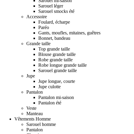
Sarouel mi-saison
Sarouel léger
Sarouel smocks été
Accessoire
Foulard, écharpe
Paréo
Gants, moufles, mitaines, guêtres
Bonnet, bandeau
Grande taille
Top grande taille
Blouse grande taille
Robe grande taille
Robe longue grande taille
Sarouel grande taille
Jupe
Jupe longue, courte
Jupe culotte
Pantalon
Pantalon mi-saison
Pantalon été
Veste
Manteau
Vêtements Homme
Sarouel homme
Pantalon