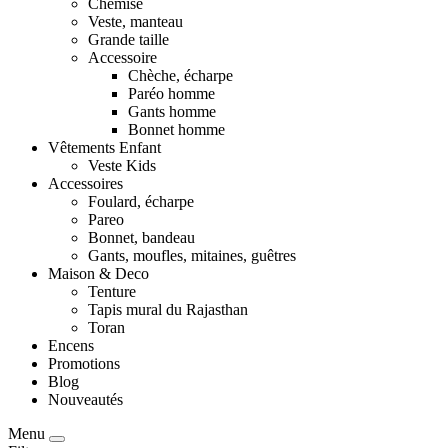
Chemise
Veste, manteau
Grande taille
Accessoire
Chèche, écharpe
Paréo homme
Gants homme
Bonnet homme
Vêtements Enfant
Veste Kids
Accessoires
Foulard, écharpe
Pareo
Bonnet, bandeau
Gants, moufles, mitaines, guêtres
Maison & Deco
Tenture
Tapis mural du Rajasthan
Toran
Encens
Promotions
Blog
Nouveautés
Menu