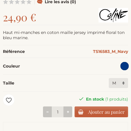
Lire les avis (0)
24,90 €
Haut mi-manches en coton maille jersey imprimé floral ton
bleu marine.
Référence
TS16583_M_Navy
Couleur
Taille
En stock
(1 produits)
favorite_border
Ajouter au panier