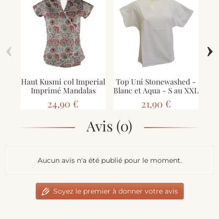
‹
›
Haut Kusmi col Imperial
Top Uni Stonewashed -
To
Imprimé Mandalas
Blanc et Aqua - S au XXL
24,90 €
21,90 €
Avis (0)
Aucun avis n'a été publié pour le moment.
Soyez le premier à donner votre avis