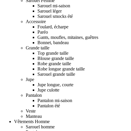
Sarouel Femme
Sarouel mi-saison
Sarouel léger
Sarouel smocks été
Accessoire
Foulard, écharpe
Paréo
Gants, moufles, mitaines, guêtres
Bonnet, bandeau
Grande taille
Top grande taille
Blouse grande taille
Robe grande taille
Robe longue grande taille
Sarouel grande taille
Jupe
Jupe longue, courte
Jupe culotte
Pantalon
Pantalon mi-saison
Pantalon été
Veste
Manteau
Vêtements Homme
Sarouel homme