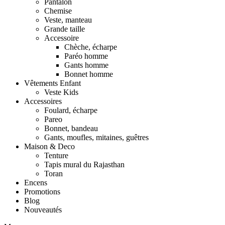
Pantalon
Chemise
Veste, manteau
Grande taille
Accessoire
Chèche, écharpe
Paréo homme
Gants homme
Bonnet homme
Vêtements Enfant
Veste Kids
Accessoires
Foulard, écharpe
Pareo
Bonnet, bandeau
Gants, moufles, mitaines, guêtres
Maison & Deco
Tenture
Tapis mural du Rajasthan
Toran
Encens
Promotions
Blog
Nouveautés