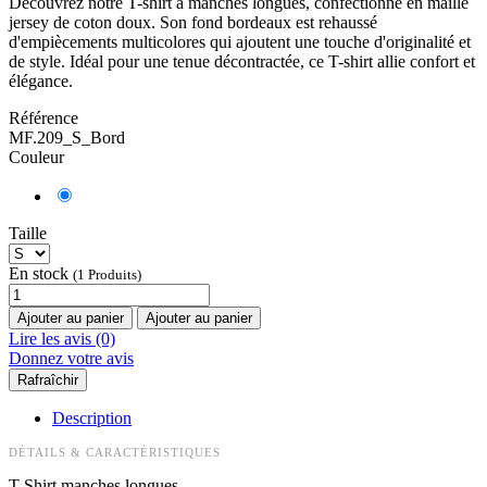
Découvrez notre T-shirt à manches longues, confectionné en maille
jersey de coton doux. Son fond bordeaux est rehaussé
d'empiècements multicolores qui ajoutent une touche d'originalité et
de style. Idéal pour une tenue décontractée, ce T-shirt allie confort et
élégance.
Référence
MF.209_S_Bord
Couleur
Taille
En stock
(1 Produits)
Ajouter au panier
Ajouter au panier
Lire les avis (0)
Donnez votre avis
Description
DÉTAILS & CARACTÉRISTIQUES
T-Shirt manches longues.