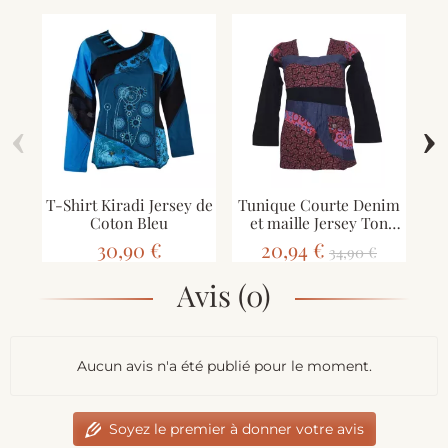
‹
›
T-Shirt Kiradi Jersey de
Tunique Courte Denim
T-
Coton Bleu
et maille Jersey Ton
G
Bordeaux
30,90 €
20,94 €
34,90 €
Avis (0)
Aucun avis n'a été publié pour le moment.
Soyez le premier à donner votre avis