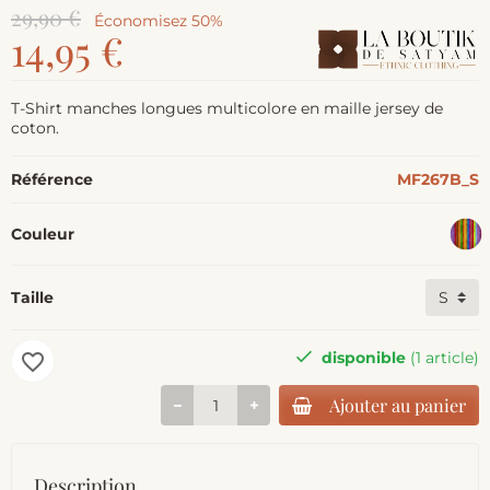
29,90 €
Économisez 50%
14,95 €
T-Shirt manches longues multicolore en maille jersey de
coton.
Référence
MF267B_S
Couleur
Taille
disponible
(1 article)
favorite_border
Ajouter au panier
Description