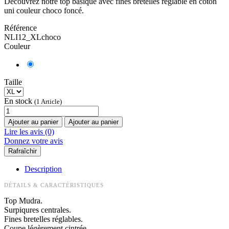
Découvrez notre top basique avec fines bretelles réglable en coton
uni couleur choco foncé.
Référence
NLI12_XLchoco
Couleur
Taille
En stock
(1 Article)
Ajouter au panier
Ajouter au panier
Lire les avis (0)
Donnez votre avis
Description
DÉTAILS & CARACTÉRISTIQUES
Top Mudra.
Surpiqures centrales.
Fines bretelles réglables.
Coupe légèrement cintrée.