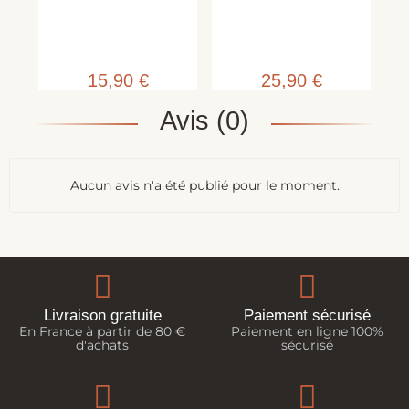
B
15,90 €
25,90 €
Avis (0)
Aucun avis n'a été publié pour le moment.
Livraison gratuite
Paiement sécurisé
En France à partir de 80 €
Paiement en ligne 100%
d'achats
sécurisé