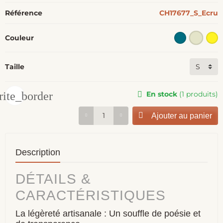
Référence
CH17677_S_Ecru
Couleur
Taille
rite_border
En stock
(1 produits)
Ajouter au panier
Description
DÉTAILS &
CARACTÉRISTIQUES
La légèreté artisanale : Un souffle de poésie et