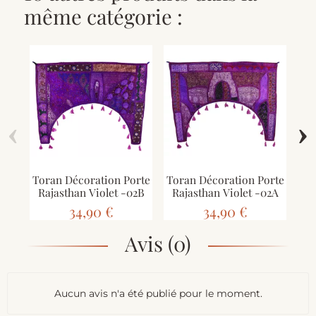
même catégorie :
‹
›
Toran Décoration Porte
Toran Décoration Porte
Rajasthan Violet -02B
Rajasthan Violet -02A
Dé
34,90 €
34,90 €
Avis (0)
Aucun avis n'a été publié pour le moment.