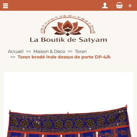
0
Accueil
Maison & Deco
Toran
Toran brodé Inde dessus de porte DP-4/A