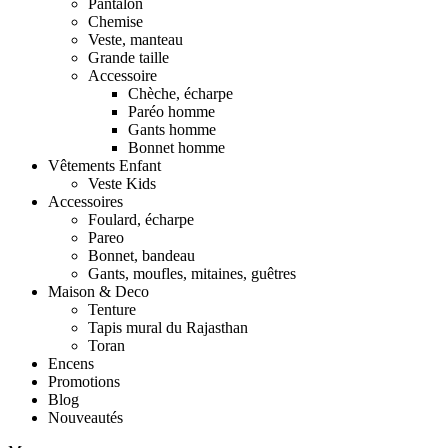
Pantalon
Chemise
Veste, manteau
Grande taille
Accessoire
Chèche, écharpe
Paréo homme
Gants homme
Bonnet homme
Vêtements Enfant
Veste Kids
Accessoires
Foulard, écharpe
Pareo
Bonnet, bandeau
Gants, moufles, mitaines, guêtres
Maison & Deco
Tenture
Tapis mural du Rajasthan
Toran
Encens
Promotions
Blog
Nouveautés