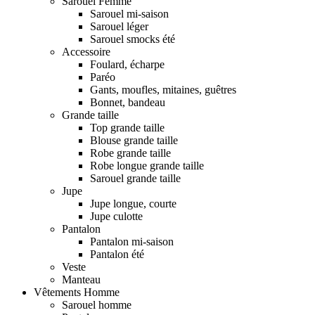
Sarouel Femme
Sarouel mi-saison
Sarouel léger
Sarouel smocks été
Accessoire
Foulard, écharpe
Paréo
Gants, moufles, mitaines, guêtres
Bonnet, bandeau
Grande taille
Top grande taille
Blouse grande taille
Robe grande taille
Robe longue grande taille
Sarouel grande taille
Jupe
Jupe longue, courte
Jupe culotte
Pantalon
Pantalon mi-saison
Pantalon été
Veste
Manteau
Vêtements Homme
Sarouel homme