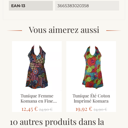
EAN-13
3665383020358
Vous aimerez aussi
Tunique Femme
Tunique Été Coton
Komana en Fine
Imprimé Komara
Cotonade Imprimée
12,45 €
19,92 €
24,90 €
24,90 €
10 autres produits dans la