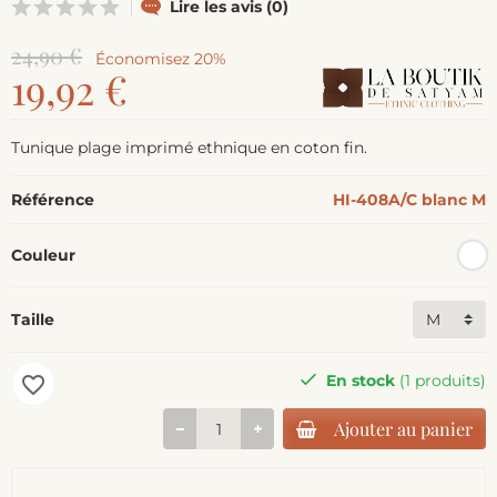
Lire les avis (0)
24,90 €
Économisez 20%
19,92 €
Tunique plage imprimé ethnique en coton fin.
Référence
HI-408A/C blanc M
Couleur
Taille
En stock
(1 produits)
favorite_border
Ajouter au panier