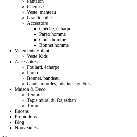
Pantalon
Chemise
Veste, manteau
Grande taille
Accessoire
Chèche, écharpe
Paréo homme
Gants homme
Bonnet homme
Vêtements Enfant
Veste Kids
Accessoires
Foulard, écharpe
Pareo
Bonnet, bandeau
Gants, moufles, mitaines, guêtres
Maison & Deco
Tenture
Tapis mural du Rajasthan
Toran
Encens
Promotions
Blog
Nouveautés