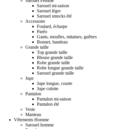
Sarouel Femme
Sarouel mi-saison
Sarouel léger
Sarouel smocks été
Accessoire
Foulard, écharpe
Paréo
Gants, moufles, mitaines, guêtres
Bonnet, bandeau
Grande taille
Top grande taille
Blouse grande taille
Robe grande taille
Robe longue grande taille
Sarouel grande taille
Jupe
Jupe longue, courte
Jupe culotte
Pantalon
Pantalon mi-saison
Pantalon été
Veste
Manteau
Vêtements Homme
Sarouel homme