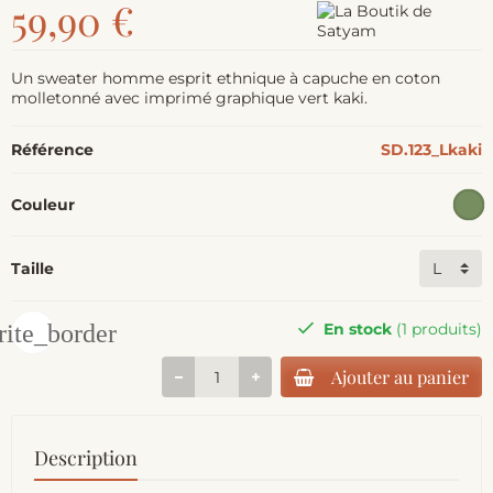
59,90 €
Un sweater homme esprit ethnique à capuche en coton
molletonné avec imprimé graphique vert kaki.
Référence
SD.123_Lkaki
Couleur
Taille
rite_border
En stock
(1 produits)
Ajouter au panier
Description