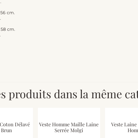
.
e 56 cm.
.
e 58 cm.
.
es produits dans la même cat
 Coton Délavé
Veste Homme Maille Laine
Veste Laine
 Brun
Serrée Molgi
Ho