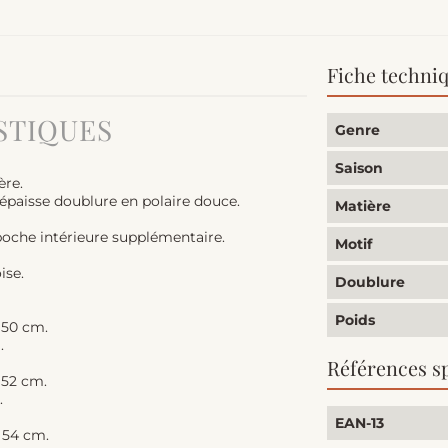
Fiche techni
STIQUES
Genre
Saison
ère.
épaisse doublure en polaire douce.
Matière
poche intérieure supplémentaire.
Motif
ise.
Doublure
Poids
e 50 cm.
.
Références s
e 52 cm.
.
EAN-13
e 54 cm.