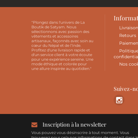
Informa
"Plongez dans l'univers de La
Boutik de Satyam. Nous
Livraiso
sélectionnons avec passion des
Retours
vêtements et accessoires
artisanaux, façonnés avec soin au
Paiemen
cœur du Népal et de l’Inde.
Profitez d'une livraison rapide et
Politiqu
d'un service client à votre écoute
confidentia
pour une expérience sereine. Une
Nos coo
mode éthique et colorée pour
une allure inspirée au quotidien."
Suivez-n
Inscription à la newsletter
Vous pouvez vous désinscrire à tout moment. Vous
trouverez pour cela nos informations de contact dans l