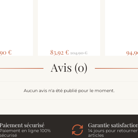
,90 €
83,92 €
94,9
104,90 €
Avis (0)
Aucun avis n'a été publié pour le moment.
Paiement sécurisé
Garantie satisfactio
Paiement en ligne 100%
14 jours pour retourner
sécurisé
articles