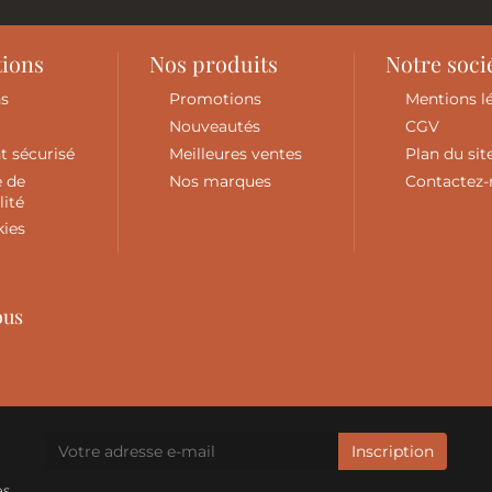
tions
Nos produits
Notre soci
ns
Promotions
Mentions l
Nouveautés
CGV
t sécurisé
Meilleures ventes
Plan du sit
e de
Nos marques
Contactez
lité
kies
ous
es