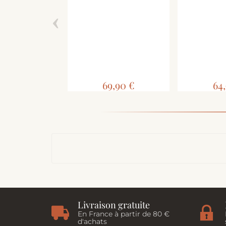
‹
69,90 €
64
Livraison gratuite
En France à partir de 80 €
d'achats