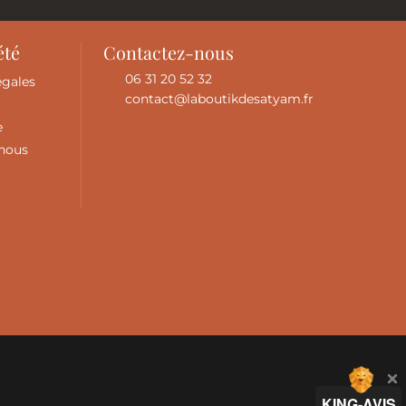
été
Contactez-nous
06 31 20 52 32
égales
contact@laboutikdesatyam.fr
e
-nous
KING-AVIS