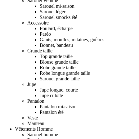
Sarouel Femme
Sarouel mi-saison
Sarouel léger
Sarouel smocks été
Accessoire
Foulard, écharpe
Paréo
Gants, moufles, mitaines, guêtres
Bonnet, bandeau
Grande taille
Top grande taille
Blouse grande taille
Robe grande taille
Robe longue grande taille
Sarouel grande taille
Jupe
Jupe longue, courte
Jupe culotte
Pantalon
Pantalon mi-saison
Pantalon été
Veste
Manteau
Vêtements Homme
Sarouel homme