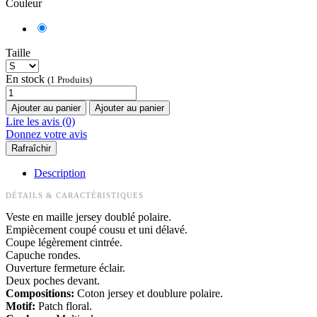
Couleur
Taille
En stock
(1 Produits)
Ajouter au panier
Ajouter au panier
Lire les avis (0)
Donnez votre avis
Description
DÉTAILS & CARACTÉRISTIQUES
Veste en maille jersey doublé polaire.
Empiècement coupé cousu et uni délavé.
Coupe légèrement cintrée.
Capuche rondes.
Ouverture fermeture éclair.
Deux poches devant.
Compositions:
Coton jersey et doublure polaire.
Motif:
Patch floral.