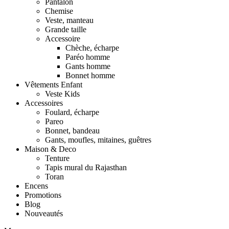
Pantalon
Chemise
Veste, manteau
Grande taille
Accessoire
Chèche, écharpe
Paréo homme
Gants homme
Bonnet homme
Vêtements Enfant
Veste Kids
Accessoires
Foulard, écharpe
Pareo
Bonnet, bandeau
Gants, moufles, mitaines, guêtres
Maison & Deco
Tenture
Tapis mural du Rajasthan
Toran
Encens
Promotions
Blog
Nouveautés