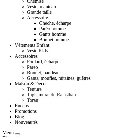
Chemise
Veste, manteau
Grande taille
Accessoire
Chèche, écharpe
Paréo homme
Gants homme
Bonnet homme
Vêtements Enfant
Veste Kids
Accessoires
Foulard, écharpe
Pareo
Bonnet, bandeau
Gants, moufles, mitaines, guêtres
Maison & Deco
Tenture
Tapis mural du Rajasthan
Toran
Encens
Promotions
Blog
Nouveautés
Menu