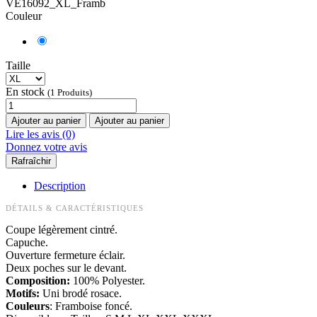
VE16092_XL_Framb
Couleur
Taille
En stock
(1 Produits)
Ajouter au panier
Ajouter au panier
Lire les avis (0)
Donnez votre avis
Description
DÉTAILS & CARACTÉRISTIQUES
Coupe légèrement cintré.
Capuche.
Ouverture fermeture éclair.
Deux poches sur le devant.
Composition:
100% Polyester.
Motifs:
Uni brodé rosace.
Couleurs
: Framboise foncé.