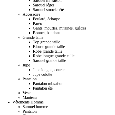
Sarouel mi-saison
Sarouel léger
Sarouel smocks été
Accessoire
Foulard, écharpe
Paréo
Gants, moufles, mitaines, guêtres
Bonnet, bandeau
Grande taille
Top grande taille
Blouse grande taille
Robe grande taille
Robe longue grande taille
Sarouel grande taille
Jupe
Jupe longue, courte
Jupe culotte
Pantalon
Pantalon mi-saison
Pantalon été
Veste
Manteau
Vêtements Homme
Sarouel homme
Pantalon