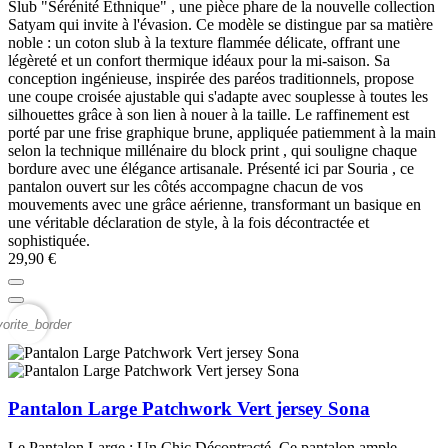
Slub "Sérénité Ethnique" , une pièce phare de la nouvelle collection
Satyam qui invite à l'évasion. Ce modèle se distingue par sa matière
noble : un coton slub à la texture flammée délicate, offrant une
légèreté et un confort thermique idéaux pour la mi-saison. Sa
conception ingénieuse, inspirée des paréos traditionnels, propose
une coupe croisée ajustable qui s'adapte avec souplesse à toutes les
silhouettes grâce à son lien à nouer à la taille. Le raffinement est
porté par une frise graphique brune, appliquée patiemment à la main
selon la technique millénaire du block print , qui souligne chaque
bordure avec une élégance artisanale. Présenté ici par Souria , ce
pantalon ouvert sur les côtés accompagne chacun de vos
mouvements avec une grâce aérienne, transformant un basique en
une véritable déclaration de style, à la fois décontractée et
sophistiquée.
29,90 €
vorite_border
Pantalon Large Patchwork Vert jersey Sona
Le Pantalon Large : Un Chic Décontracté Ce pantalon ample,