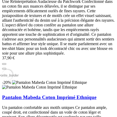
Une Réinterprétation Audacieuse du Patchwork Confectionné dans
un coton fin aux nuances délavées, il se distingue par ses
empiècements délicatement ourlés de fines rayures. Cette
juxtaposition de textures et de motifs crée un effet visuel saisissant,
alliant l'authenticité du denim usé à la précision élégante des rayures.
L'aspect délavé du coton confère au pantalon une allure
décontractée et bohème, tandis que les empiècements rayés
apportent une touche de sophistication et d'originalité. Ce pantalon
s'adresse aux personnalités audacieuses qui aiment sortir des sentiers
battus et affirmer leur style unique. Il se marie parfaitement avec un
tee-shirt blanc pour un look décontracté chic ou avec une blouse en
soie pour une allure plus sophistiquée.
37,90 €
vorite_border
-20%
Pantalon Mabeda Coton Imprimé Ethnique
Un pantalon confortable aux motifs uniques Ce pantalon ample,
coupé droit, est confectionné dans un voile de coton léger et
respirant. Son allure décontractée est soulignée par une taille