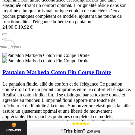
élastiquée offrant un confort optimal. L'originalité réside dans son
imprimé ethnique artisanal, unique et plein de caractère. Deux
poches pratiques complètent ce modèle, ajoutant une touche de
fonctionnalité à l'élégance bohème du pantalon.
24,90 €
19,92 €
vorite_border
Pantalon Marbeda Coton Fin Coupe Droite
Le pantalon fluide, allié du confort et de l'élégance Ce pantalon
coupé droit offre un parfait compromis entre le confort et l'élégance.
Réalisé en coton indien fin, il se distingue par sa texture douce et
agréable au toucher. L'imprimé floral apporte une touche de
fraîcheur et de féminité à la tenue. Son ouverture élastique à la taille
assure un ajustement optimal et une liberté de mouvement
appréciable. Deux poches pratiques complètent ce modèle,
permettant d'emporter ses essentiels avec discrétion. Ce pantalon
polyvalent s'adapte à de nombreuses occasions, du quotidien aux
“Très bien”
KING-AVIS
259 avis
sorties décontractées. Il peut être associé à un simple t-shirt pour un