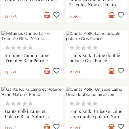
Tricotée Noir et Polaire
Intérieur
favorite_border
favorite_border
14,90 €
14,90 €
Mitaines Gundu Laine
Gants Kolki Laine doublé
Tricotée Bleu Pétrole
polaire Gris Foncé
favorite_border
favorite_border
14,90 €
15,90 €
Gants Kolki Laine et
Gants Kolki Unisexe Laine
Polaire Brun Naturel
Unie doublé polaire Noir
Foncé
favorite_border
favorite_border
15,90 €
15,90 €