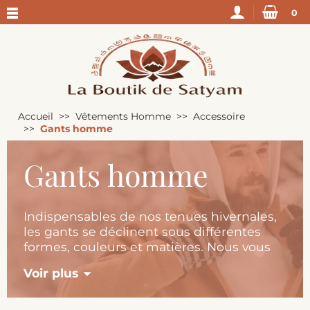
0
Accueil
Vêtements Homme
Accessoire
Gants homme
Gants homme
Indispensables de nos tenues hivernales,
les gants se déclinent sous différentes
formes, couleurs et matières. Nous vous
proposons dans notre sélection des
Voir plus
mitaines, moufles et gants pour homme
pour s'adapter à votre style et à vos
besoins.