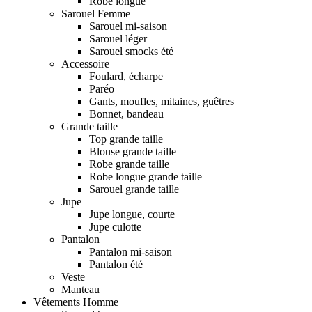
Robe longue
Sarouel Femme
Sarouel mi-saison
Sarouel léger
Sarouel smocks été
Accessoire
Foulard, écharpe
Paréo
Gants, moufles, mitaines, guêtres
Bonnet, bandeau
Grande taille
Top grande taille
Blouse grande taille
Robe grande taille
Robe longue grande taille
Sarouel grande taille
Jupe
Jupe longue, courte
Jupe culotte
Pantalon
Pantalon mi-saison
Pantalon été
Veste
Manteau
Vêtements Homme