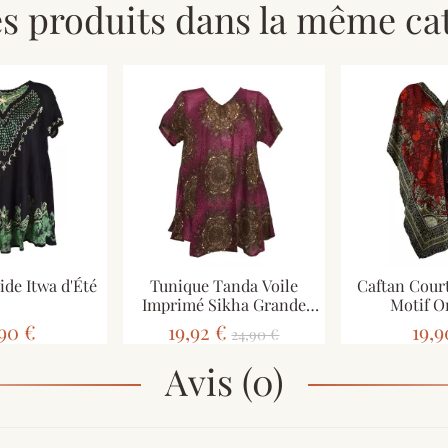
es produits dans la même cat
ide Itwa d'Été
Tunique Tanda Voile
Caftan Cour
Imprimé Sikha Grande
Motif O
Taille
,90 €
19,92 €
19,9
24,90 €
Avis (0)