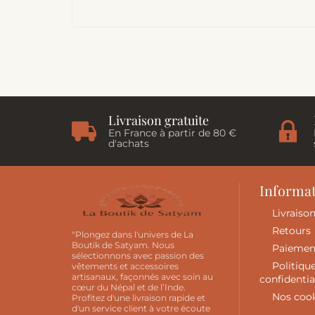
Livraison gratuite
En France à partir de 80 €
d'achats
Informa
Livraiso
Retours
"Plongez dans l'univers de La
Boutik de Satyam. Nous
Paiemen
sélectionnons avec passion des
Politiqu
vêtements et accessoires
artisanaux, façonnés avec soin au
confidentia
cœur du Népal et de l’Inde.
Nos coo
Profitez d'une livraison rapide et
d'un service client à votre écoute