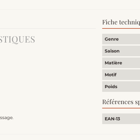
Fiche techni
STIQUES
Genre
Saison
Matière
Motif
Poids
Références s
assage.
EAN-13