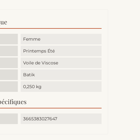
que
Femme
Printemps Été
Voile de Viscose
Batik
0,250 kg
pécifiques
3665383027647