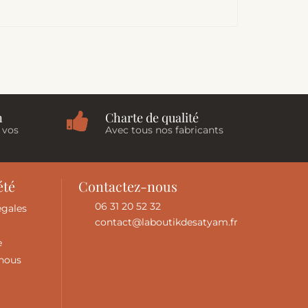
n
Charte de qualité
 vos
Avec tous nos fabricants
été
Contactez-nous
06 31 20 52 32
égales
contact@laboutikdesatyam.fr
e
-nous