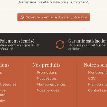
Aucun avis n'a été publié pour le moment.
Soyez le premier à donner votre avis
Paiement sécurisé
Garantie satisfactio
Paiement en ligne 100%
14 jours pour retourner
sécurisé
articles
tions
Nos produits
Notre soci
ns
Promotions
Mentions l
Nouveautés
CGV
t sécurisé
Meilleures ventes
Plan du sit
e de
Nos marques
Contactez
lité
kies