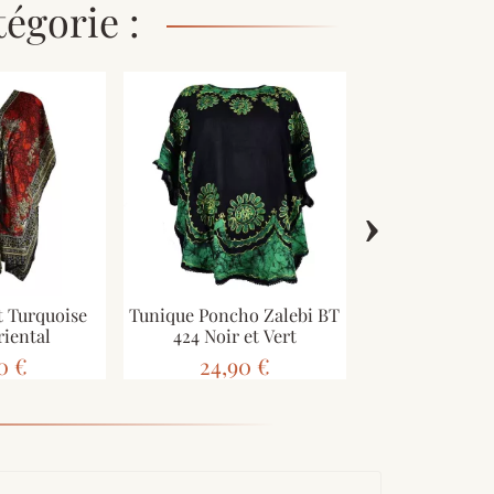
égorie :
›
t Turquoise
Tunique Poncho Zalebi BT
Caftan Harda Viscose Noir
riental
424 Noir et Vert
et Bla
0 €
24,90 €
23,90