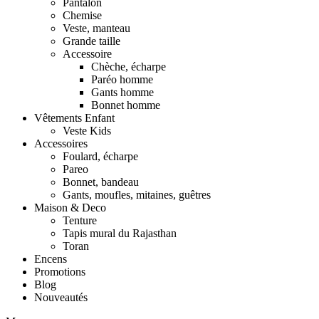
Pantalon
Chemise
Veste, manteau
Grande taille
Accessoire
Chèche, écharpe
Paréo homme
Gants homme
Bonnet homme
Vêtements Enfant
Veste Kids
Accessoires
Foulard, écharpe
Pareo
Bonnet, bandeau
Gants, moufles, mitaines, guêtres
Maison & Deco
Tenture
Tapis mural du Rajasthan
Toran
Encens
Promotions
Blog
Nouveautés