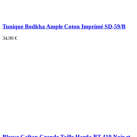
Tunique Bodkha Ample Coton Imprimé SD-59/B
34,90 €
Blouse Caftan Grande Taille Harda BT-410 Noir et