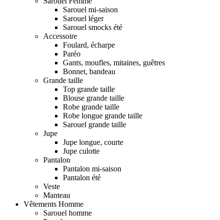
Sarouel Femme
Sarouel mi-saison
Sarouel léger
Sarouel smocks été
Accessoire
Foulard, écharpe
Paréo
Gants, moufles, mitaines, guêtres
Bonnet, bandeau
Grande taille
Top grande taille
Blouse grande taille
Robe grande taille
Robe longue grande taille
Sarouel grande taille
Jupe
Jupe longue, courte
Jupe culotte
Pantalon
Pantalon mi-saison
Pantalon été
Veste
Manteau
Vêtements Homme
Sarouel homme