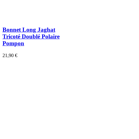
Bonnet Long Jaghat
Tricoté Doublé Polaire
Pompon
21,90 €