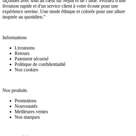
façonnés avec soin au cœur du Népal et de l’Inde. Profitez d'une
livraison rapide et d'un service client à votre écoute pour une
expérience sereine. Une mode éthique et colorée pour une allure
inspirée au quotidien."
Informations
Informations
Livraisons
Retours
Paiement sécurisé
Politique de confidentialité
Nos cookies
Nos produits
Nos produits
Promotions
Nouveautés
Meilleures ventes
Nos marques
Notre société