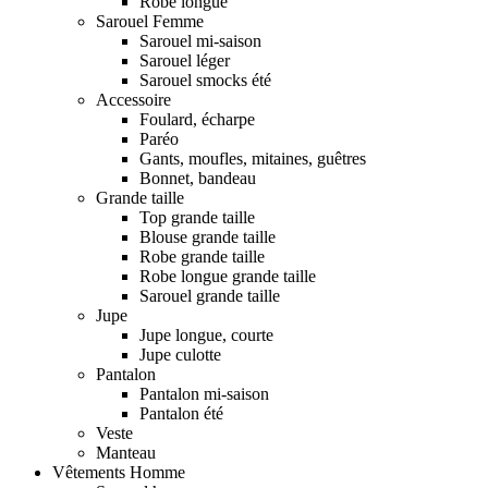
Robe longue
Sarouel Femme
Sarouel mi-saison
Sarouel léger
Sarouel smocks été
Accessoire
Foulard, écharpe
Paréo
Gants, moufles, mitaines, guêtres
Bonnet, bandeau
Grande taille
Top grande taille
Blouse grande taille
Robe grande taille
Robe longue grande taille
Sarouel grande taille
Jupe
Jupe longue, courte
Jupe culotte
Pantalon
Pantalon mi-saison
Pantalon été
Veste
Manteau
Vêtements Homme