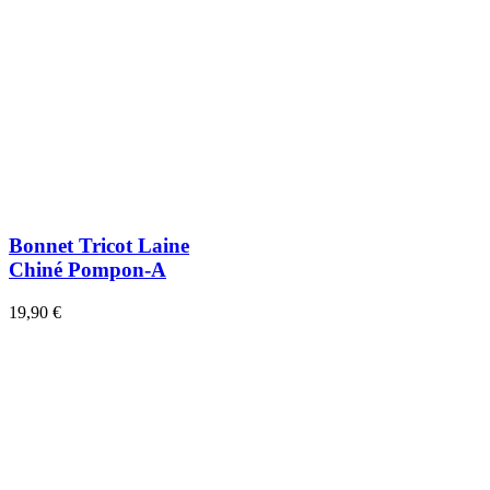
Bonnet Tricot Laine
Chiné Pompon-A
19,90 €