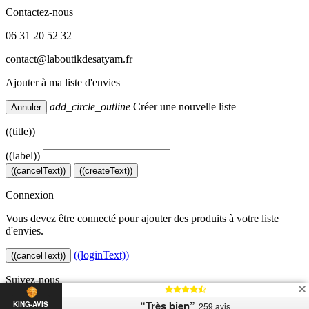
Contactez-nous
06 31 20 52 32
contact@laboutikdesatyam.fr
Ajouter à ma liste d'envies
add_circle_outline
Créer une nouvelle liste
Annuler
((title))
((label))
((cancelText))
((createText))
Connexion
Vous devez être connecté pour ajouter des produits à votre liste
d'envies.
((loginText))
((cancelText))
Suivez-nous
Copyright © 2026
“Très bien”
KING-AVIS
259 avis