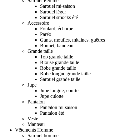
Sarouel Femme
Sarouel mi-saison
Sarouel léger
Sarouel smocks été
Accessoire
Foulard, écharpe
Paréo
Gants, moufles, mitaines, guêtres
Bonnet, bandeau
Grande taille
Top grande taille
Blouse grande taille
Robe grande taille
Robe longue grande taille
Sarouel grande taille
Jupe
Jupe longue, courte
Jupe culotte
Pantalon
Pantalon mi-saison
Pantalon été
Veste
Manteau
Vêtements Homme
Sarouel homme