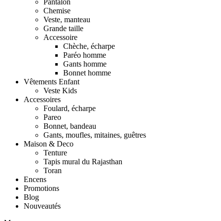
Pantalon
Chemise
Veste, manteau
Grande taille
Accessoire
Chèche, écharpe
Paréo homme
Gants homme
Bonnet homme
Vêtements Enfant
Veste Kids
Accessoires
Foulard, écharpe
Pareo
Bonnet, bandeau
Gants, moufles, mitaines, guêtres
Maison & Deco
Tenture
Tapis mural du Rajasthan
Toran
Encens
Promotions
Blog
Nouveautés