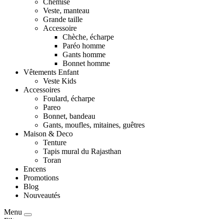
Chemise
Veste, manteau
Grande taille
Accessoire
Chèche, écharpe
Paréo homme
Gants homme
Bonnet homme
Vêtements Enfant
Veste Kids
Accessoires
Foulard, écharpe
Pareo
Bonnet, bandeau
Gants, moufles, mitaines, guêtres
Maison & Deco
Tenture
Tapis mural du Rajasthan
Toran
Encens
Promotions
Blog
Nouveautés
Menu