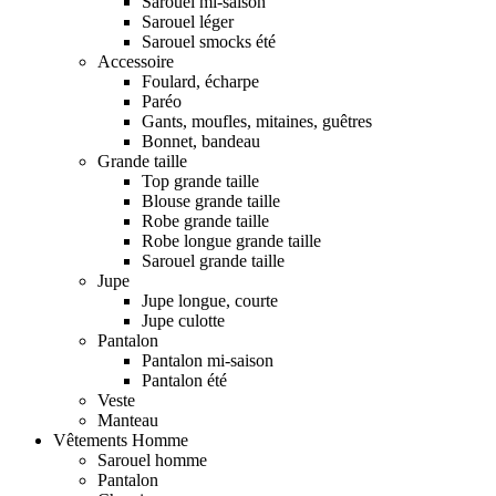
Sarouel mi-saison
Sarouel léger
Sarouel smocks été
Accessoire
Foulard, écharpe
Paréo
Gants, moufles, mitaines, guêtres
Bonnet, bandeau
Grande taille
Top grande taille
Blouse grande taille
Robe grande taille
Robe longue grande taille
Sarouel grande taille
Jupe
Jupe longue, courte
Jupe culotte
Pantalon
Pantalon mi-saison
Pantalon été
Veste
Manteau
Vêtements Homme
Sarouel homme
Pantalon