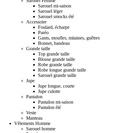
Sarouel Femme
Sarouel mi-saison
Sarouel léger
Sarouel smocks été
Accessoire
Foulard, écharpe
Paréo
Gants, moufles, mitaines, guêtres
Bonnet, bandeau
Grande taille
Top grande taille
Blouse grande taille
Robe grande taille
Robe longue grande taille
Sarouel grande taille
Jupe
Jupe longue, courte
Jupe culotte
Pantalon
Pantalon mi-saison
Pantalon été
Veste
Manteau
Vêtements Homme
Sarouel homme