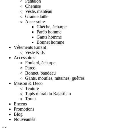
Pantalon
Chemise
Veste, manteau
Grande taille
Accessoire
Chèche, écharpe
Paréo homme
Gants homme
Bonnet homme
Vêtements Enfant
Veste Kids
Accessoires
Foulard, écharpe
Pareo
Bonnet, bandeau
Gants, moufles, mitaines, guêtres
Maison & Deco
Tenture
Tapis mural du Rajasthan
Toran
Encens
Promotions
Blog
Nouveautés