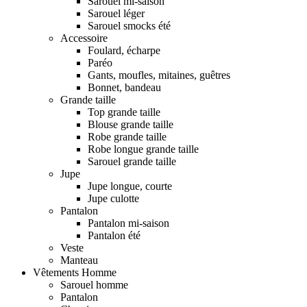
Sarouel mi-saison
Sarouel léger
Sarouel smocks été
Accessoire
Foulard, écharpe
Paréo
Gants, moufles, mitaines, guêtres
Bonnet, bandeau
Grande taille
Top grande taille
Blouse grande taille
Robe grande taille
Robe longue grande taille
Sarouel grande taille
Jupe
Jupe longue, courte
Jupe culotte
Pantalon
Pantalon mi-saison
Pantalon été
Veste
Manteau
Vêtements Homme
Sarouel homme
Pantalon