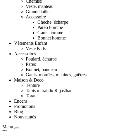
Chemise
Veste, manteau
Grande taille
Accessoire
Chèche, écharpe
Paréo homme
Gants homme
Bonnet homme
Vêtements Enfant
Veste Kids
Accessoires
Foulard, écharpe
Pareo
Bonnet, bandeau
Gants, moufles, mitaines, guêtres
Maison & Deco
Tenture
Tapis mural du Rajasthan
Toran
Encens
Promotions
Blog
Nouveautés
Menu