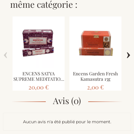
même catégorie :
‹
›
ENCENS SATYA
Encens Garden Fresh
Enc
SUPREME MEDITATION
Kamasutra 15g
180g
20,00 €
2,00 €
Avis (0)
Aucun avis n'a été publié pour le moment.