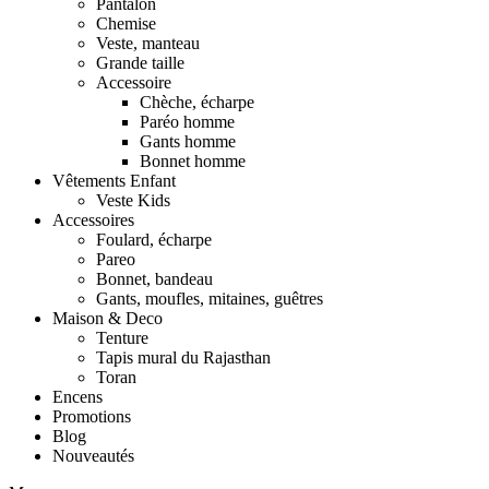
Pantalon
Chemise
Veste, manteau
Grande taille
Accessoire
Chèche, écharpe
Paréo homme
Gants homme
Bonnet homme
Vêtements Enfant
Veste Kids
Accessoires
Foulard, écharpe
Pareo
Bonnet, bandeau
Gants, moufles, mitaines, guêtres
Maison & Deco
Tenture
Tapis mural du Rajasthan
Toran
Encens
Promotions
Blog
Nouveautés