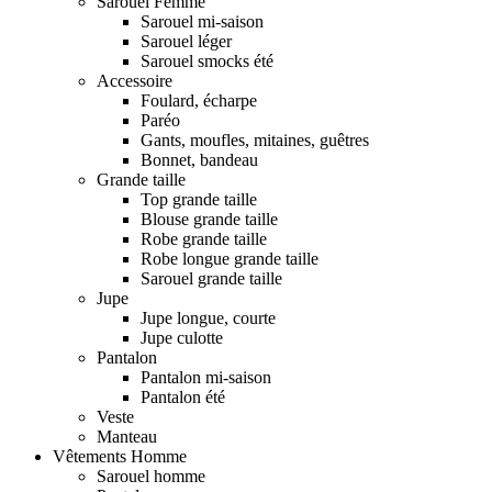
Sarouel Femme
Sarouel mi-saison
Sarouel léger
Sarouel smocks été
Accessoire
Foulard, écharpe
Paréo
Gants, moufles, mitaines, guêtres
Bonnet, bandeau
Grande taille
Top grande taille
Blouse grande taille
Robe grande taille
Robe longue grande taille
Sarouel grande taille
Jupe
Jupe longue, courte
Jupe culotte
Pantalon
Pantalon mi-saison
Pantalon été
Veste
Manteau
Vêtements Homme
Sarouel homme