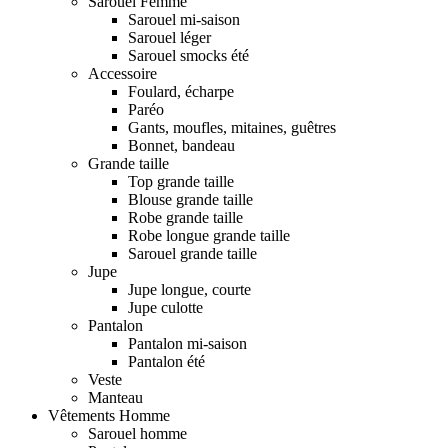
Sarouel Femme
Sarouel mi-saison
Sarouel léger
Sarouel smocks été
Accessoire
Foulard, écharpe
Paréo
Gants, moufles, mitaines, guêtres
Bonnet, bandeau
Grande taille
Top grande taille
Blouse grande taille
Robe grande taille
Robe longue grande taille
Sarouel grande taille
Jupe
Jupe longue, courte
Jupe culotte
Pantalon
Pantalon mi-saison
Pantalon été
Veste
Manteau
Vêtements Homme
Sarouel homme