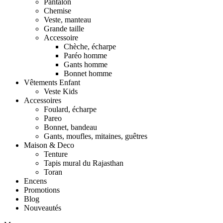
Pantalon
Chemise
Veste, manteau
Grande taille
Accessoire
Chèche, écharpe
Paréo homme
Gants homme
Bonnet homme
Vêtements Enfant
Veste Kids
Accessoires
Foulard, écharpe
Pareo
Bonnet, bandeau
Gants, moufles, mitaines, guêtres
Maison & Deco
Tenture
Tapis mural du Rajasthan
Toran
Encens
Promotions
Blog
Nouveautés