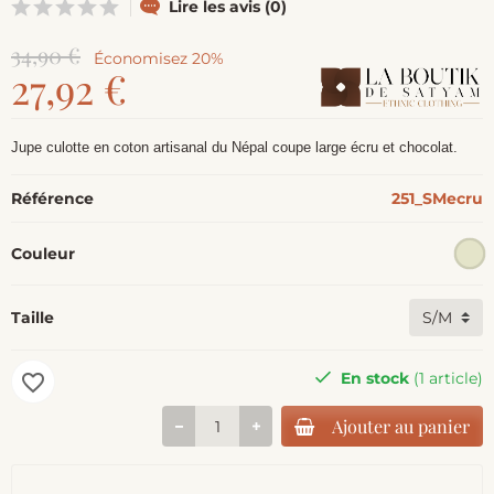
Lire les avis (0)
34,90 €
Économisez 20%
27,92 €
Jupe culotte en coton artisanal du Népal coupe large écru et chocolat.
Référence
251_SMecru
Couleur
Taille
En stock
(1 article)
favorite_border
Ajouter au panier