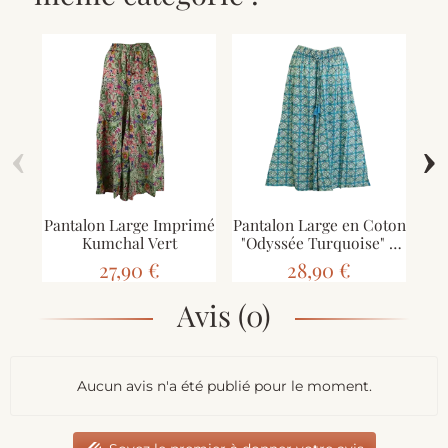
‹
›
Pantalon Large Imprimé
Pantalon Large en Coton
J
Kumchal Vert
"Odyssée Turquoise" -
G
Imprimé Graphique &
27,90 €
28,90 €
Ethnique -
Avis (0)
Aucun avis n'a été publié pour le moment.