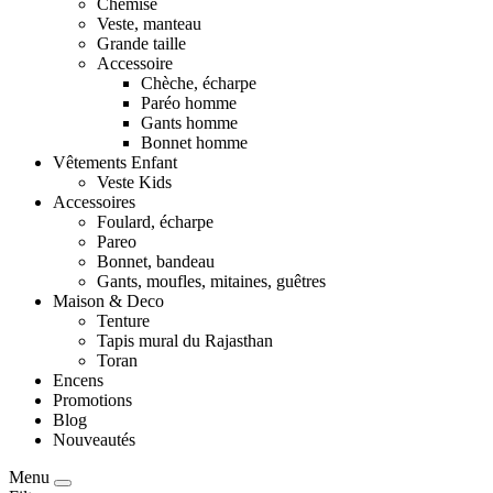
Chemise
Veste, manteau
Grande taille
Accessoire
Chèche, écharpe
Paréo homme
Gants homme
Bonnet homme
Vêtements Enfant
Veste Kids
Accessoires
Foulard, écharpe
Pareo
Bonnet, bandeau
Gants, moufles, mitaines, guêtres
Maison & Deco
Tenture
Tapis mural du Rajasthan
Toran
Encens
Promotions
Blog
Nouveautés
Menu