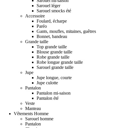
Sarouel mi-saison
Sarouel léger
Sarouel smocks été
Accessoire
Foulard, écharpe
Paréo
Gants, moufles, mitaines, guêtres
Bonnet, bandeau
Grande taille
Top grande taille
Blouse grande taille
Robe grande taille
Robe longue grande taille
Sarouel grande taille
Jupe
Jupe longue, courte
Jupe culotte
Pantalon
Pantalon mi-saison
Pantalon été
Veste
Manteau
Vêtements Homme
Sarouel homme
Pantalon