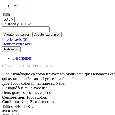
Taille
En stock
(1 Article)
Ajouter au panier
Ajouter au panier
Lire les avis (0)
Donnez votre avis
Description
DÉTAILS & CARACTÉRISTIQUES
Jupe asymétrique en coton fin avec ses motifs ethniques tendances et 
qui assure un effet sarouel grâce à sa fluidité.
Jupe 100% coton fin fabriqué au Népal.
Élastiqué à la taille avec lien.
Deux grandes poches zeepées.
Composition:
100% coton.
Couleurs:
Noir, Bleu deux tons.
Tailles: S/M, L/XL
Mesures: