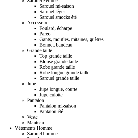
Sarouel Femme
Sarouel mi-saison
Sarouel léger
Sarouel smocks été
Accessoire
Foulard, écharpe
Paréo
Gants, moufles, mitaines, guêtres
Bonnet, bandeau
Grande taille
Top grande taille
Blouse grande taille
Robe grande taille
Robe longue grande taille
Sarouel grande taille
Jupe
Jupe longue, courte
Jupe culotte
Pantalon
Pantalon mi-saison
Pantalon été
Veste
Manteau
Vêtements Homme
Sarouel homme