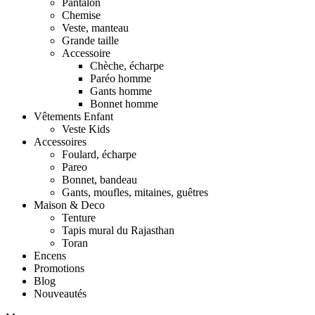
Pantalon
Chemise
Veste, manteau
Grande taille
Accessoire
Chèche, écharpe
Paréo homme
Gants homme
Bonnet homme
Vêtements Enfant
Veste Kids
Accessoires
Foulard, écharpe
Pareo
Bonnet, bandeau
Gants, moufles, mitaines, guêtres
Maison & Deco
Tenture
Tapis mural du Rajasthan
Toran
Encens
Promotions
Blog
Nouveautés