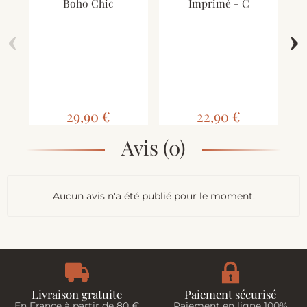
Boho Chic
Imprimé - C
‹
›
As
29,90 €
22,90 €
Avis (0)
Aucun avis n'a été publié pour le moment.
Livraison gratuite
Paiement sécurisé
En France à partir de 80 €
Paiement en ligne 100%