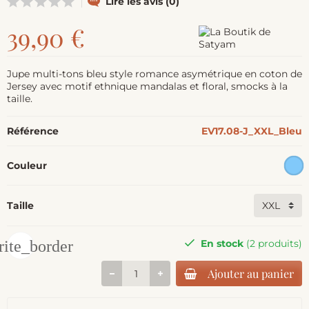
Lire les avis (0)
39,90 €
Jupe multi-tons bleu style romance asymétrique en coton de
Jersey avec motif ethnique mandalas et floral, smocks à la
taille.
Référence
EV17.08-J_XXL_Bleu
Couleur
Taille
rite_border
En stock
(2 produits)
Ajouter au panier