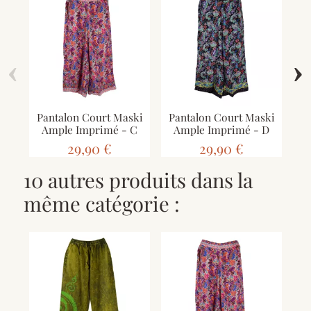
‹
›
Pantalon Court Maski
Pantalon Court Maski
Pa
Ample Imprimé - C
Ample Imprimé - D
29,90 €
29,90 €
10 autres produits dans la
même catégorie :