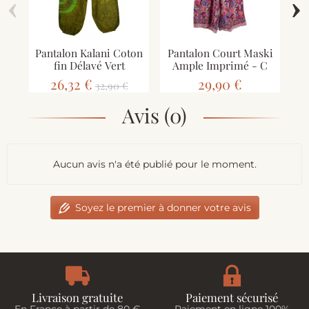
‹
›
Pantalon Kalani Coton
Pantalon Court Maski
fin Délavé Vert
Ample Imprimé - C
Ém
26,32 €
29,90 €
32,90 €
Avis (0)
Aucun avis n'a été publié pour le moment.
Soyez le premier à donner votre avis
Livraison gratuite
Paiement sécurisé