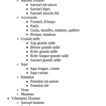
Sarouel Femme
Sarouel mi-saison
Sarouel léger
Sarouel smocks été
Accessoire
Foulard, écharpe
Paréo
Gants, moufles, mitaines, guêtres
Bonnet, bandeau
Grande taille
Top grande taille
Blouse grande taille
Robe grande taille
Robe longue grande taille
Sarouel grande taille
Jupe
Jupe longue, courte
Jupe culotte
Pantalon
Pantalon mi-saison
Pantalon été
Veste
Manteau
Vêtements Homme
Sarouel homme