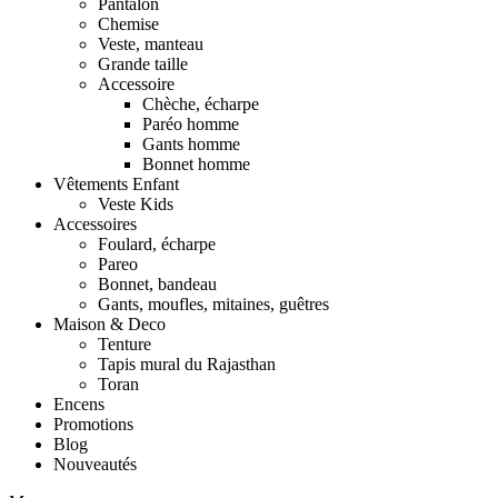
Pantalon
Chemise
Veste, manteau
Grande taille
Accessoire
Chèche, écharpe
Paréo homme
Gants homme
Bonnet homme
Vêtements Enfant
Veste Kids
Accessoires
Foulard, écharpe
Pareo
Bonnet, bandeau
Gants, moufles, mitaines, guêtres
Maison & Deco
Tenture
Tapis mural du Rajasthan
Toran
Encens
Promotions
Blog
Nouveautés