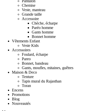
Pantalon
Chemise
Veste, manteau
Grande taille
Accessoire
Chèche, écharpe
Paréo homme
Gants homme
Bonnet homme
Vêtements Enfant
Veste Kids
Accessoires
Foulard, écharpe
Pareo
Bonnet, bandeau
Gants, moufles, mitaines, guêtres
Maison & Deco
Tenture
Tapis mural du Rajasthan
Toran
Encens
Promotions
Blog
Nouveautés