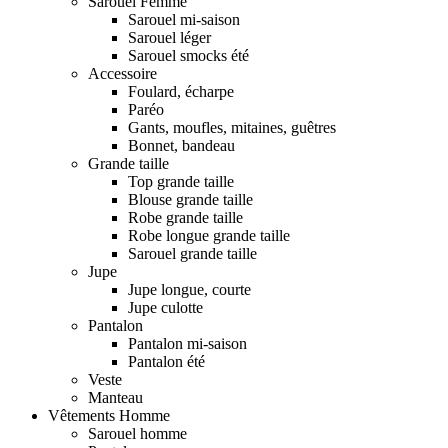
Sarouel Femme
Sarouel mi-saison
Sarouel léger
Sarouel smocks été
Accessoire
Foulard, écharpe
Paréo
Gants, moufles, mitaines, guêtres
Bonnet, bandeau
Grande taille
Top grande taille
Blouse grande taille
Robe grande taille
Robe longue grande taille
Sarouel grande taille
Jupe
Jupe longue, courte
Jupe culotte
Pantalon
Pantalon mi-saison
Pantalon été
Veste
Manteau
Vêtements Homme
Sarouel homme