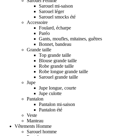
Sarouel Femme
Sarouel mi-saison
Sarouel léger
Sarouel smocks été
Accessoire
Foulard, écharpe
Paréo
Gants, moufles, mitaines, guêtres
Bonnet, bandeau
Grande taille
Top grande taille
Blouse grande taille
Robe grande taille
Robe longue grande taille
Sarouel grande taille
Jupe
Jupe longue, courte
Jupe culotte
Pantalon
Pantalon mi-saison
Pantalon été
Veste
Manteau
Vêtements Homme
Sarouel homme