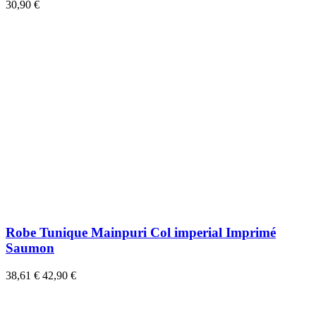
30,90 €
Robe Tunique Mainpuri Col imperial Imprimé
Saumon
38,61 €
42,90 €