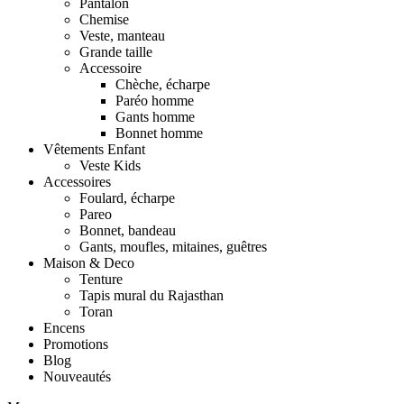
Pantalon
Chemise
Veste, manteau
Grande taille
Accessoire
Chèche, écharpe
Paréo homme
Gants homme
Bonnet homme
Vêtements Enfant
Veste Kids
Accessoires
Foulard, écharpe
Pareo
Bonnet, bandeau
Gants, moufles, mitaines, guêtres
Maison & Deco
Tenture
Tapis mural du Rajasthan
Toran
Encens
Promotions
Blog
Nouveautés