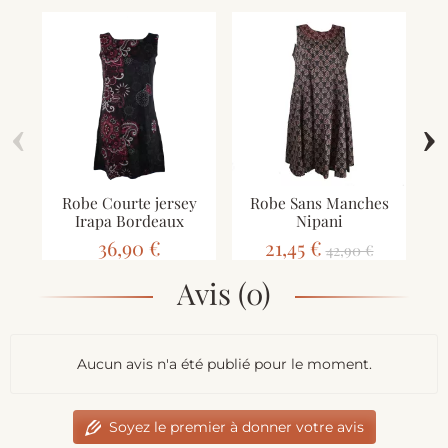
‹
›
Robe Courte jersey
Robe Sans Manches
R
Irapa Bordeaux
Nipani
Je
36,90 €
21,45 €
42,90 €
Avis (0)
Aucun avis n'a été publié pour le moment.
Soyez le premier à donner votre avis