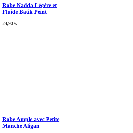
Robe Nadda Légère et
Fluide Batik Peint
24,90 €
Robe Ample avec Petite
Manche Aligan