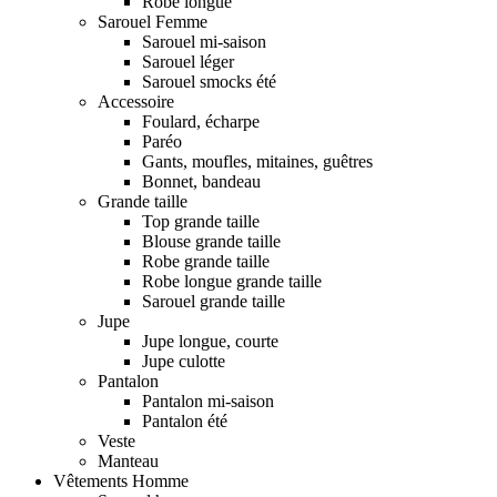
Robe longue
Sarouel Femme
Sarouel mi-saison
Sarouel léger
Sarouel smocks été
Accessoire
Foulard, écharpe
Paréo
Gants, moufles, mitaines, guêtres
Bonnet, bandeau
Grande taille
Top grande taille
Blouse grande taille
Robe grande taille
Robe longue grande taille
Sarouel grande taille
Jupe
Jupe longue, courte
Jupe culotte
Pantalon
Pantalon mi-saison
Pantalon été
Veste
Manteau
Vêtements Homme