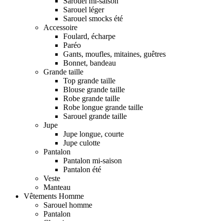
Sarouel mi-saison
Sarouel léger
Sarouel smocks été
Accessoire
Foulard, écharpe
Paréo
Gants, moufles, mitaines, guêtres
Bonnet, bandeau
Grande taille
Top grande taille
Blouse grande taille
Robe grande taille
Robe longue grande taille
Sarouel grande taille
Jupe
Jupe longue, courte
Jupe culotte
Pantalon
Pantalon mi-saison
Pantalon été
Veste
Manteau
Vêtements Homme
Sarouel homme
Pantalon