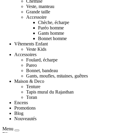
Chemise
Veste, manteau
Grande taille
Accessoire
Chèche, écharpe
Paréo homme
Gants homme
Bonnet homme
Vêtements Enfant
Veste Kids
Accessoires
Foulard, écharpe
Pareo
Bonnet, bandeau
Gants, moufles, mitaines, guêtres
Maison & Deco
Tenture
Tapis mural du Rajasthan
Toran
Encens
Promotions
Blog
Nouveautés
Menu