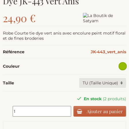
Dye JK-443 Vert Anis
24,90 €
Robe Courte tie dye vert anis avec encolure peint motif floral
et de fines broderies
Référence
JK-443_vert_anis
Couleur
Taille
En stock
(2 produits)
Ajouter au panier