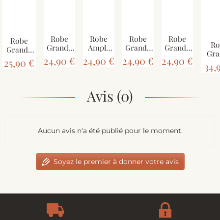
Robe
Robe
Robe
Robe
Robe
Ro
Grande
Ample
Grande
Grande
Grande
Gra
Taille
avec
Taille
Taille
Taille
24,90 €
24,90 €
24,90 €
24,90 €
25,90 €
Tai
Tandur
Petite
Tiryani
Velgi
34,
Kotraj
Patc
Tie Dye
Manche
Tie Dye
Noir et
Noir
SD
JK-811
Aligan
JK-443
Batik
Batik
Mul
Vert
Avis (0)
Jaune
BT-501/A
Bordeaux
Ton
Ocre BT-
46
305
Aucun avis n'a été publié pour le moment.
Soyez le premier à donner votre avis