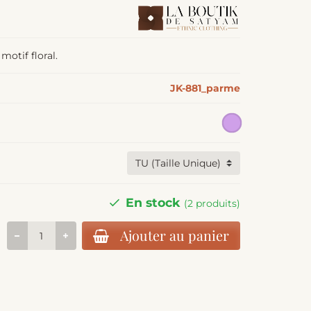
otif floral.
JK-881_parme
En stock
(2 produits)
Ajouter au panier