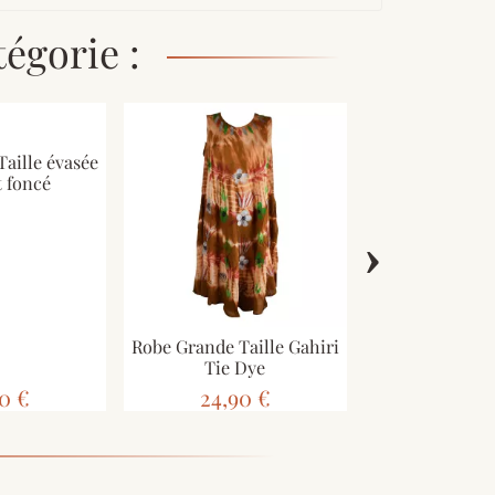
égorie :
aille évasée
t foncé
›
Robe Grande Taille Gahiri
Robe Grande Ta
Tie Dye
JK-314 To
0 €
24,90 €
24,90