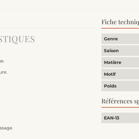
Fiche techni
STIQUES
Genre
Saison
e.
Matière
ure.
Motif
Poids
Références s
EAN-13
assage.