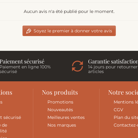
Aucun avis n'a été publié pour le moment.
Soyez le premier à donner votre avis
Paiement sécurisé
Garantie satisfactio
Paiement en ligne 100%
14 jours pour retourner
sécurisé
articles
tions
Nos produits
Notre soci
ns
Promotions
Mentions l
Nouveautés
CGV
t sécurisé
Meilleures ventes
Plan du sit
e de
Nos marques
Contactez
lité