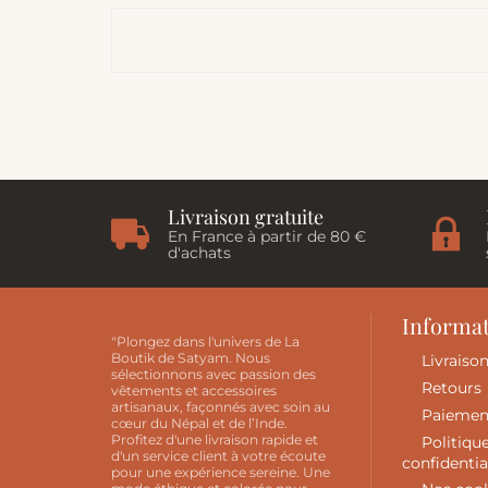
Livraison gratuite
En France à partir de 80 €
d'achats
Informa
"Plongez dans l'univers de La
Boutik de Satyam. Nous
Livraiso
sélectionnons avec passion des
Retours
vêtements et accessoires
artisanaux, façonnés avec soin au
Paiemen
cœur du Népal et de l’Inde.
Profitez d'une livraison rapide et
Politiqu
d'un service client à votre écoute
confidentia
pour une expérience sereine. Une