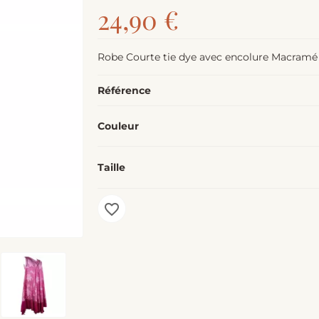
24,90 €
Robe Courte tie dye avec encolure Macramé m
Référence
Couleur
Taille
favorite_border