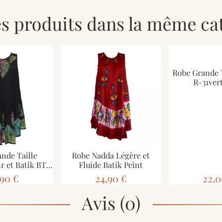
es produits dans la même cat
Robe Grande T
R-31ver
nde Taille
Robe Nadda Légère et
r et Batik BT-
Fluide Batik Peint
500
,90 €
24,90 €
22,0
Avis (0)