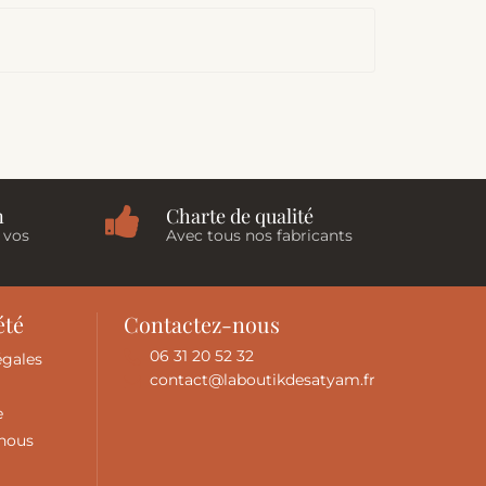
n
Charte de qualité
 vos
Avec tous nos fabricants
été
Contactez-nous
06 31 20 52 32
égales
contact@laboutikdesatyam.fr
e
-nous