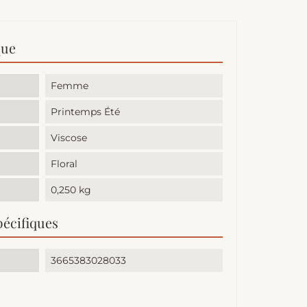
que
Femme
Printemps Été
Viscose
Floral
0,250 kg
pécifiques
3665383028033