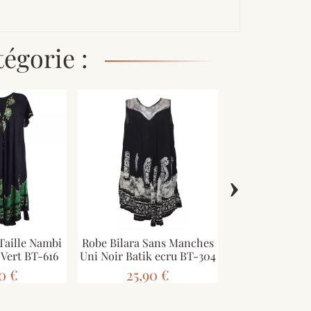
égorie :
›
Taille Nambi
Robe Bilara Sans Manches
Robe Grande Ta
 Vert BT-616
Uni Noir Batik ecru BT-304
Batik Tur
0 €
25,90 €
24,90