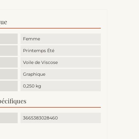
que
Femme
Printemps Été
Voile de Viscose
Graphique
0,250 kg
pécifiques
3665383028460