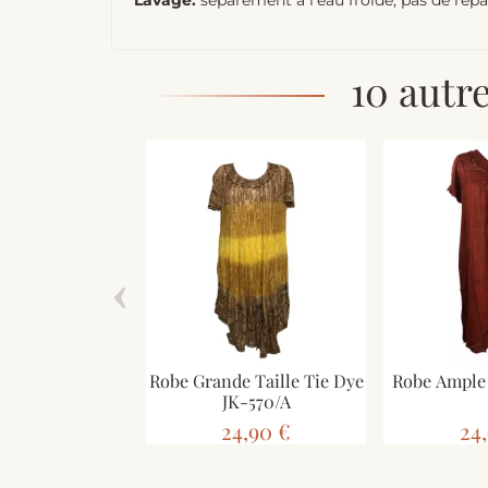
Lavage:
séparément à l'eau froide, pas de rep
10 autr
‹
Robe Grande Taille Tie Dye
Robe Ample 
JK-570/A
24,90 €
24