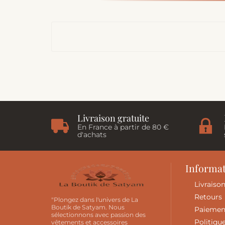
Livraison gratuite
En France à partir de 80 €
d'achats
Informa
Livraiso
Retours
"Plongez dans l'univers de La
Boutik de Satyam. Nous
Paiemen
sélectionnons avec passion des
Politiqu
vêtements et accessoires