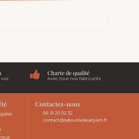
n
Charte de qualité
 vos
Avec tous nos fabricants
été
Contactez-nous
06 31 20 52 32
égales
contact@laboutikdesatyam.fr
e
-nous