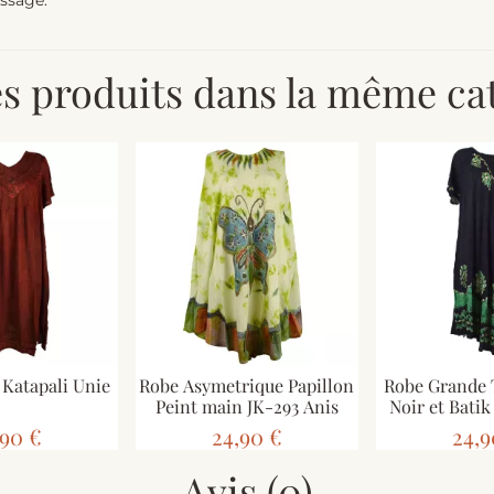
assage.
es produits dans la même cat
Katapali Unie
Robe Asymetrique Papillon
Robe Grande 
Peint main JK-293 Anis
Noir et Batik
,90 €
24,90 €
24,9
Avis (0)