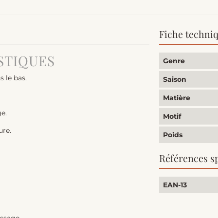
Fiche techni
STIQUES
Genre
 le bas.
Saison
Matière
e.
Motif
ure.
Poids
Références s
EAN-13