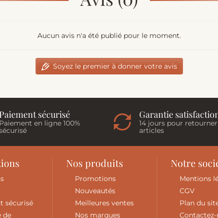
Aucun avis n'a été publié pour le moment.
Soyez le premier à donner votre avis
Paiement sécurisé
Garantie satisfactio
Paiement en ligne 100%
14 jours pour retourner
sécurisé
articles
tions
Nos produits
Notre soci
ns
Promotions
Mentions l
Nouveautés
CGV
t sécurisé
Meilleures ventes
Plan du sit
e de
Nos marques
Contactez