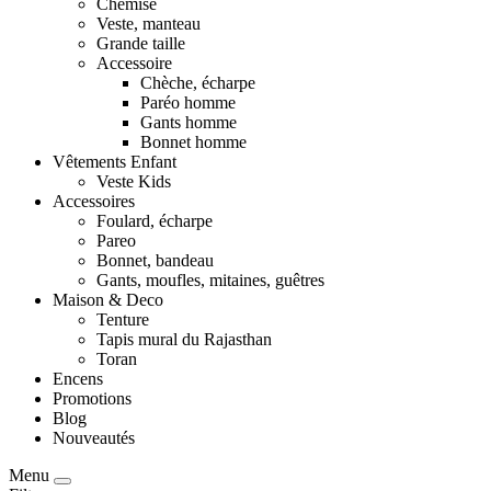
Chemise
Veste, manteau
Grande taille
Accessoire
Chèche, écharpe
Paréo homme
Gants homme
Bonnet homme
Vêtements Enfant
Veste Kids
Accessoires
Foulard, écharpe
Pareo
Bonnet, bandeau
Gants, moufles, mitaines, guêtres
Maison & Deco
Tenture
Tapis mural du Rajasthan
Toran
Encens
Promotions
Blog
Nouveautés
Menu