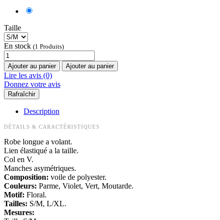
Taille
En stock
(1 Produits)
Ajouter au panier
Ajouter au panier
Lire les avis (0)
Donnez votre avis
Description
DÉTAILS & CARACTÉRISTIQUES
Robe longue a volant.
Lien élastiqué a la taille.
Col en V.
Manches asymétriques.
Composition:
voile de polyester.
Couleurs:
Parme, Violet, Vert, Moutarde.
Motif:
Floral.
Tailles:
S/M, L/XL.
Mesures: