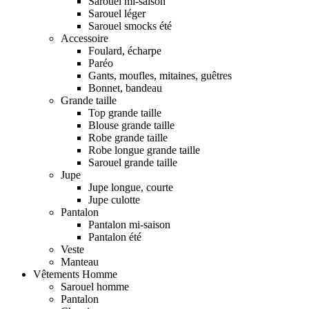
Sarouel mi-saison
Sarouel léger
Sarouel smocks été
Accessoire
Foulard, écharpe
Paréo
Gants, moufles, mitaines, guêtres
Bonnet, bandeau
Grande taille
Top grande taille
Blouse grande taille
Robe grande taille
Robe longue grande taille
Sarouel grande taille
Jupe
Jupe longue, courte
Jupe culotte
Pantalon
Pantalon mi-saison
Pantalon été
Veste
Manteau
Vêtements Homme
Sarouel homme
Pantalon