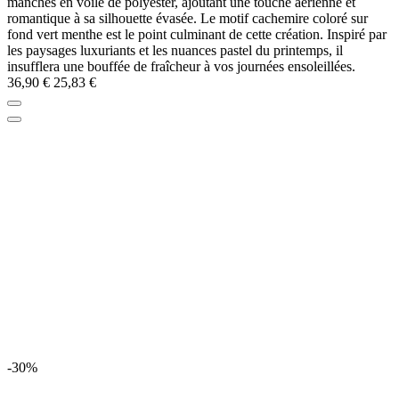
manches en voile de polyester, ajoutant une touche aérienne et
romantique à sa silhouette évasée. Le motif cachemire coloré sur
fond vert menthe est le point culminant de cette création. Inspiré par
les paysages luxuriants et les nuances pastel du printemps, il
insufflera une bouffée de fraîcheur à vos journées ensoleillées.
36,90 €
25,83 €
-30%