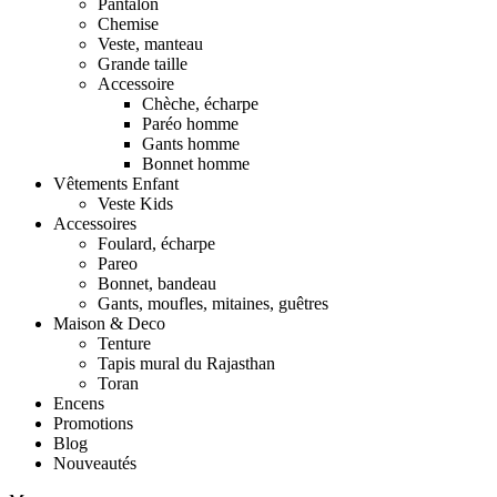
Pantalon
Chemise
Veste, manteau
Grande taille
Accessoire
Chèche, écharpe
Paréo homme
Gants homme
Bonnet homme
Vêtements Enfant
Veste Kids
Accessoires
Foulard, écharpe
Pareo
Bonnet, bandeau
Gants, moufles, mitaines, guêtres
Maison & Deco
Tenture
Tapis mural du Rajasthan
Toran
Encens
Promotions
Blog
Nouveautés