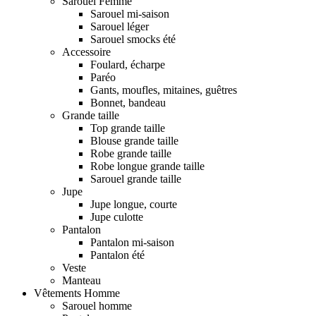
Sarouel Femme
Sarouel mi-saison
Sarouel léger
Sarouel smocks été
Accessoire
Foulard, écharpe
Paréo
Gants, moufles, mitaines, guêtres
Bonnet, bandeau
Grande taille
Top grande taille
Blouse grande taille
Robe grande taille
Robe longue grande taille
Sarouel grande taille
Jupe
Jupe longue, courte
Jupe culotte
Pantalon
Pantalon mi-saison
Pantalon été
Veste
Manteau
Vêtements Homme
Sarouel homme