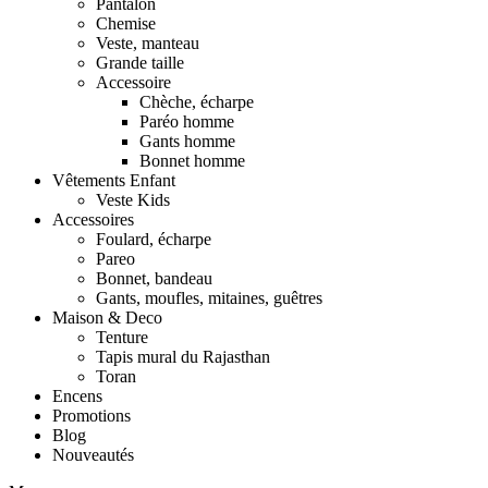
Pantalon
Chemise
Veste, manteau
Grande taille
Accessoire
Chèche, écharpe
Paréo homme
Gants homme
Bonnet homme
Vêtements Enfant
Veste Kids
Accessoires
Foulard, écharpe
Pareo
Bonnet, bandeau
Gants, moufles, mitaines, guêtres
Maison & Deco
Tenture
Tapis mural du Rajasthan
Toran
Encens
Promotions
Blog
Nouveautés