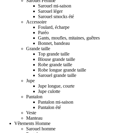
Sarouel Femme
Sarouel mi-saison
Sarouel léger
Sarouel smocks été
Accessoire
Foulard, écharpe
Paréo
Gants, moufles, mitaines, guêtres
Bonnet, bandeau
Grande taille
Top grande taille
Blouse grande taille
Robe grande taille
Robe longue grande taille
Sarouel grande taille
Jupe
Jupe longue, courte
Jupe culotte
Pantalon
Pantalon mi-saison
Pantalon été
Veste
Manteau
Vêtements Homme
Sarouel homme