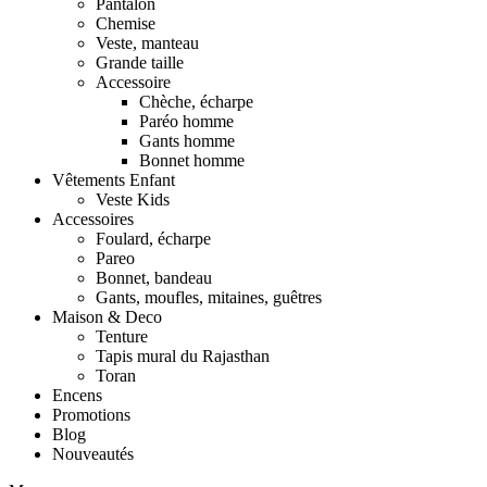
Pantalon
Chemise
Veste, manteau
Grande taille
Accessoire
Chèche, écharpe
Paréo homme
Gants homme
Bonnet homme
Vêtements Enfant
Veste Kids
Accessoires
Foulard, écharpe
Pareo
Bonnet, bandeau
Gants, moufles, mitaines, guêtres
Maison & Deco
Tenture
Tapis mural du Rajasthan
Toran
Encens
Promotions
Blog
Nouveautés