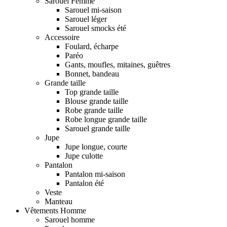
Sarouel Femme
Sarouel mi-saison
Sarouel léger
Sarouel smocks été
Accessoire
Foulard, écharpe
Paréo
Gants, moufles, mitaines, guêtres
Bonnet, bandeau
Grande taille
Top grande taille
Blouse grande taille
Robe grande taille
Robe longue grande taille
Sarouel grande taille
Jupe
Jupe longue, courte
Jupe culotte
Pantalon
Pantalon mi-saison
Pantalon été
Veste
Manteau
Vêtements Homme
Sarouel homme