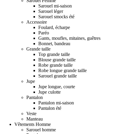
Sarouel Femme
Sarouel mi-saison
Sarouel léger
Sarouel smocks été
Accessoire
Foulard, écharpe
Paréo
Gants, moufles, mitaines, guêtres
Bonnet, bandeau
Grande taille
Top grande taille
Blouse grande taille
Robe grande taille
Robe longue grande taille
Sarouel grande taille
Jupe
Jupe longue, courte
Jupe culotte
Pantalon
Pantalon mi-saison
Pantalon été
Veste
Manteau
Vêtements Homme
Sarouel homme