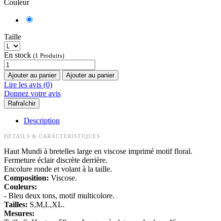
Couleur
Taille
En stock
(1 Produits)
Ajouter au panier
Ajouter au panier
Lire les avis (0)
Donnez votre avis
Description
DÉTAILS & CARACTÉRISTIQUES
Haut Mundi à bretelles large en viscose imprimé motif floral.
Fermeture éclair discrète derrière.
Encolure ronde et volant à la taille.
Composition:
Viscose.
Couleurs:
- Bleu deux tons, motif multicolore.
Tailles:
S,M,L,XL.
Mesures: