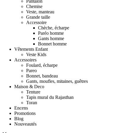
Pantalon
Chemise
Veste, manteau
Grande taille
Accessoire
Chèche, écharpe
Paréo homme
Gants homme
Bonnet homme
Vêtements Enfant
Veste Kids
Accessoires
Foulard, écharpe
Pareo
Bonnet, bandeau
Gants, moufles, mitaines, guêtres
Maison & Deco
Tenture
Tapis mural du Rajasthan
Toran
Encens
Promotions
Blog
Nouveautés